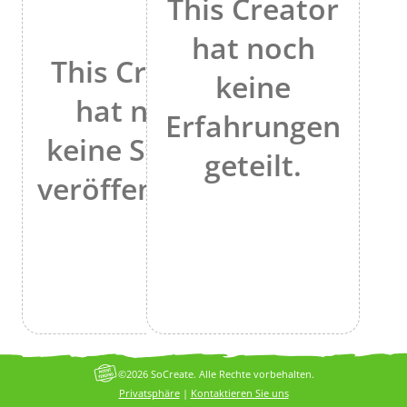
This Creator
hat noch
This Creator
keine
hat noch
Erfahrungen
keine Stories
geteilt.
veröffentlicht.
©2026 SoCreate. Alle Rechte vorbehalten.
Privatsphäre
|
Kontaktieren Sie uns