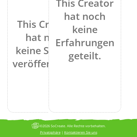
This Creator
hat noch
This Creator
keine
hat noch
Erfahrungen
keine Stories
geteilt.
veröffentlicht.
©2026 SoCreate. Alle Rechte vorbehalten.
Privatsphäre
|
Kontaktieren Sie uns