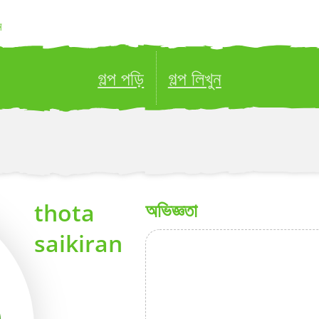
ন
গল্প পড়ি
গল্প লিখুন
ublish your stories to a global audience.
Try it no
thota
অভিজ্ঞতা
saikiran