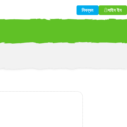
নিবন্ধন
সাইন ইন
w!