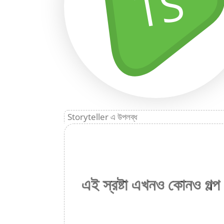
TS
Storyteller এ উপলব্ধ
এই স্রষ্টা এখনও কোনও গল্প