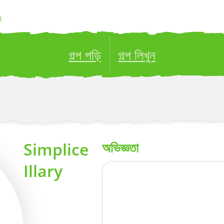
ন
গল্প পড়ি
গল্প লিখুন
ublish your stories to a global audience.
Try it no
Simplice
অভিজ্ঞতা
Illary