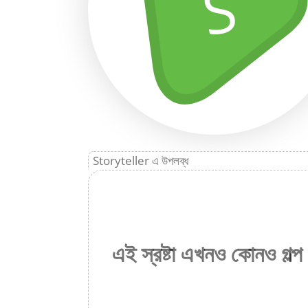
S
Storyteller এ উপলব্ধ
এই স্রষ্টা এখনও কোনও গল্প