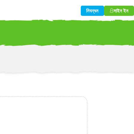
নিবন্ধন
সাইন ইন
w!