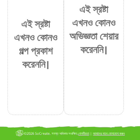
এই স্রষ্টা
এখনও কোনও
এই স্রষ্টা
অভিজ্ঞতা শেয়ার
এখনও কোনও
করেননি।
গল্প প্রকাশ
করেননি।
©2026 SoCreate. সমস্ত অধিকার সংরক্ষিত.
গোপনীয়তা
|
আমাদের সাথে যোগাযোগ করুন