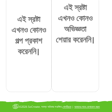
এই স্রষ্টা
এখনও কোনও
এই স্রষ্টা
অভিজ্ঞতা
এখনও কোনও
শেয়ার করেননি।
গল্প প্রকাশ
করেননি।
©2026 SoCreate. সমস্ত অধিকার সংরক্ষিত.
গোপনীয়তা
|
আমাদের সাথে যোগাযোগ করুন