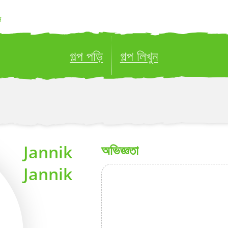
ন
গল্প পড়ি
গল্প লিখুন
ublish your stories to a global audience.
Try it no
Jannik
অভিজ্ঞতা
Jannik