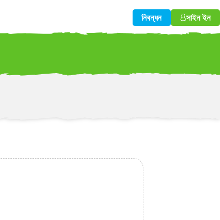
নিবন্ধন
সাইন ইন
w!