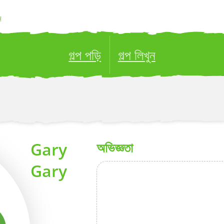
ন
গল্প পড়ি
গল্প লিখুন
ublish your stories to a global audience.
Try it no
Gary
অভিজ্ঞতা
Gary