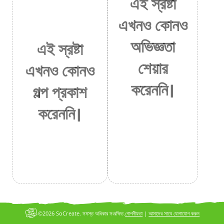
এই স্রষ্টা
এখনও কোনও
অভিজ্ঞতা
এই স্রষ্টা
শেয়ার
এখনও কোনও
করেননি।
গল্প প্রকাশ
করেননি।
©2026 SoCreate. সমস্ত অধিকার সংরক্ষিত.
গোপনীয়তা
|
আমাদের সাথে যোগাযোগ করুন