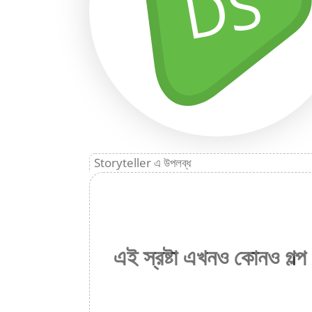
DS
Storyteller এ উপলব্ধ
এই স্রষ্টা এখনও কোনও গল্প