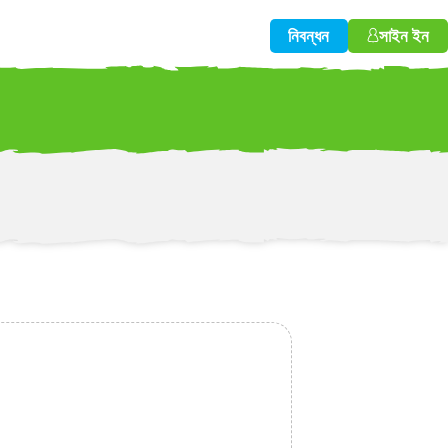
নিবন্ধন
সাইন ইন
w!