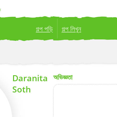
ন
গল্প পড়ি
গল্প লিখুন
ublish your stories to a global audience.
Try it no
Daranita
অভিজ্ঞতা
Soth