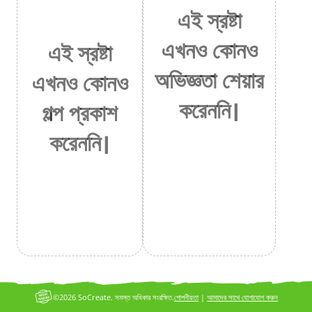
এই স্রষ্টা
এখনও কোনও
এই স্রষ্টা
অভিজ্ঞতা শেয়ার
এখনও কোনও
করেননি।
গল্প প্রকাশ
করেননি।
©2026 SoCreate. সমস্ত অধিকার সংরক্ষিত.
গোপনীয়তা
|
আমাদের সাথে যোগাযোগ করুন