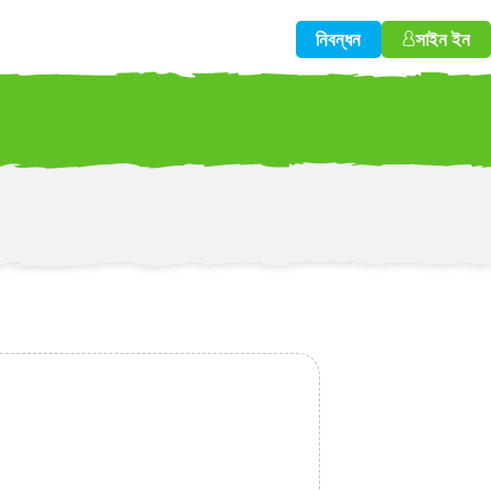
নিবন্ধন
সাইন ইন
w!