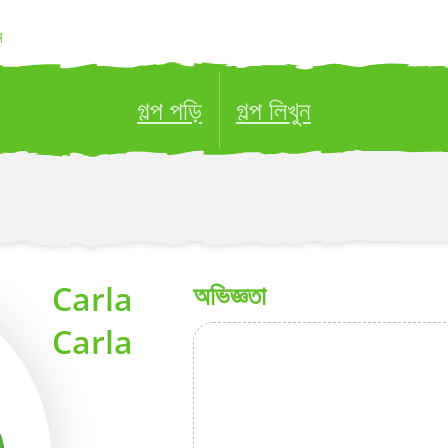
ন
গল্প পড়ি
গল্প লিখুন
ublish your stories to a global audience.
Try it no
Carla
অভিজ্ঞতা
Carla