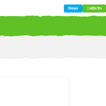
নিবন্ধন
সাইন ইন
w!