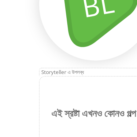
BL
Storyteller এ উপলব্ধ
এই স্রষ্টা এখনও কোনও গল্