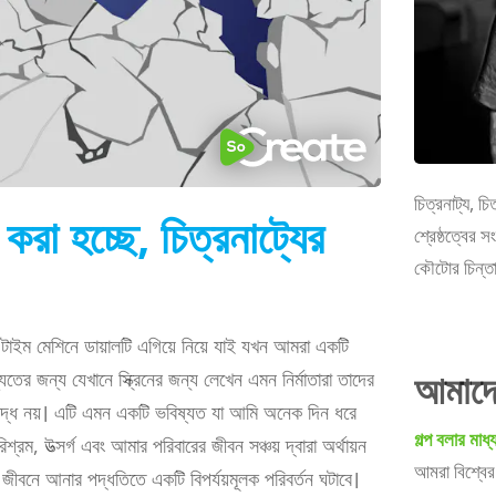
চিত্রনাট্য, চ
 হচ্ছে, চিত্রনাট্যের
শ্রেষ্ঠত্বের স
কৌটোর চিন্ত
ইম মেশিনে ডায়ালটি এগিয়ে নিয়ে যাই যখন আমরা একটি
আমাদের
তের জন্য যেখানে স্ক্রিনের জন্য লেখেন এমন নির্মাতারা তাদের
াবদ্ধ নয়। এটি এমন একটি ভবিষ্যত যা আমি অনেক দিন ধরে
গল্প বলার মা
, উত্সর্গ এবং আমার পরিবারের জীবন সঞ্চয় দ্বারা অর্থায়ন
আমরা বিশ্বের 
ে জীবনে আনার পদ্ধতিতে একটি বিপর্যয়মূলক পরিবর্তন ঘটাবে।