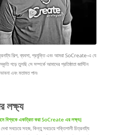
িত্রনাট্য শিল্প, ব্যবসা, প্রযুক্তি এবং আমরা SoCreate-এ যে
ংস্কৃতি গড়ে তুলছি সে সম্পর্কে আমাদের প্রতিষ্ঠাতা জাস্টিন
াভাবনা এবং মতামত পান৷
 লক্ষ্য
ধ্যমে বিশ্বকে একত্রিত করা SoCreate এর লক্ষ্য।
দেখা সবচেয়ে সহজ, কিন্তু সবচেয়ে শক্তিশালী চিত্রনাট্য